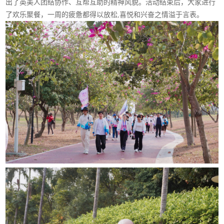
出了英美人团结协作、互帮互助的精神风貌。活动结束后，大家进行
了欢乐聚餐，一周的疲惫都得以放松,喜悦和兴奋之情溢于言表。