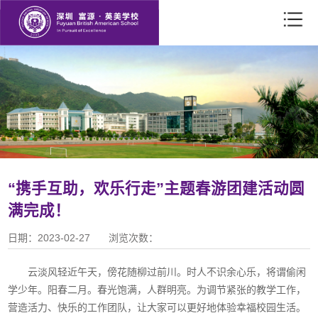
“携手互助，欢乐行走”主题春游团建活动圆
满完成！
日期：
2023-02-27
浏览次数：
云淡风轻近午天，傍花随柳过前川。时人不识余心乐，将谓偷闲
学少年。阳春
二月。春光饱满，人群明亮。为调节紧张的教学工作，
营造活力、快乐的工作团队，让大家可以更好地体验幸福校园生活。